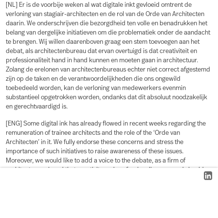
[NL] Er is de voorbije weken al wat digitale inkt gevloeid omtrent de
verloning van stagiair-architecten en de rol van de Orde van Architecten
daarin. We onderschrijven die bezorgdheid ten volle en benadrukken het
belang van dergelijke initiatieven om die problematiek onder de aandacht
te brengen. Wij willen daarenboven graag een stem toevoegen aan het
debat, als architectenbureau dat ervan overtuigd is dat creativiteit en
professionaliteit hand in hand kunnen en moeten gaan in architectuur.
Zolang de erelonen van architectenbureaus echter niet correct afgestemd
zijn op de taken en de verantwoordelijkheden die ons ongewild
toebedeeld worden, kan de verloning van medewerkers evenmin
substantieel opgetrokken worden, ondanks dat dit absoluut noodzakelijk
en gerechtvaardigd is.
[ENG] Some digital ink has already flowed in recent weeks regarding the
remuneration of trainee architects and the role of the ‘Orde van
Architecten’ in it. We fully endorse these concerns and stress the
importance of such initiatives to raise awareness of these issues.
Moreover, we would like to add a voice to the debate, as a firm of
architects convinced that creativity and professionalism can and should go
hand in hand in architecture. However, as long as the fees of architectural
firms are not correctly geared to the tasks and responsibilities
unintentionally assigned to us, employee remuneration cannot be
substantially increased either, despite this being absolutely necessary and
justified.